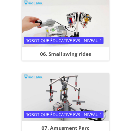
Catégorie de cours
ROBOTIQUE ÉDUCATIVE EV3 - NIVEAU 1
06. Small swing rides
Catégorie de cours
ROBOTIQUE ÉDUCATIVE EV3 - NIVEAU 1
07. Amusment Parc