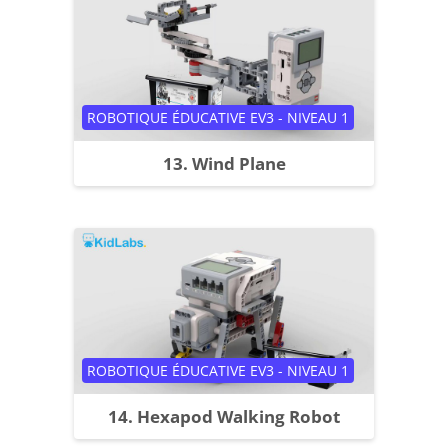
Catégorie de cours
ROBOTIQUE ÉDUCATIVE EV3 - NIVEAU 1
13. Wind Plane
Catégorie de cours
ROBOTIQUE ÉDUCATIVE EV3 - NIVEAU 1
14. Hexapod Walking Robot