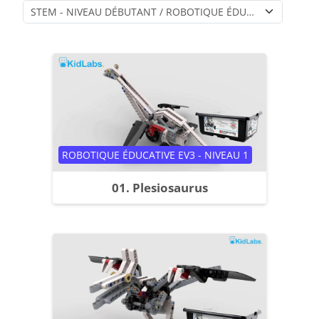
Catégories de cours
Catégorie de cours
ROBOTIQUE ÉDUCATIVE EV3 - NIVEAU 1
01. Plesiosaurus