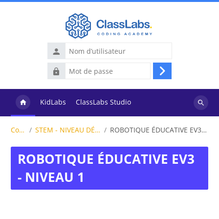
Passer au contenu principal
Nom
d’utilisateur
Mot
Connexion
de
passe
KidLabs
ClassLabs Studio
Recher
des
Cours
STEM - NIVEAU DÉBUTANT
ROBOTIQUE ÉDUCATIVE EV3 - NIVEAU 1
cours
ROBOTIQUE ÉDUCATIVE EV3
- NIVEAU 1