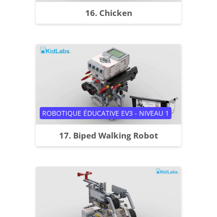
16. Chicken
Catégorie de cours
ROBOTIQUE ÉDUCATIVE EV3 - NIVEAU 1
17. Biped Walking Robot