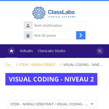
Passer au contenu principal
Nom
d’utilisateur
Mot
Connexion
de
passe
KidLabs
ClassLabs Studio
Recher
des
Cours
STEM - NIVEAU DÉBUTANT
VISUAL CODING - NIVEAU 2
cours
VISUAL CODING - NIVEAU 2
Catégories de cours