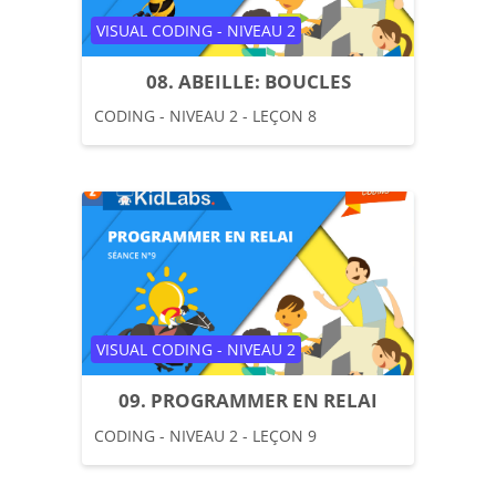
Catégorie de cours
VISUAL CODING - NIVEAU 2
08. ABEILLE: BOUCLES
CODING - NIVEAU 2 - LEÇON 8
Catégorie de cours
VISUAL CODING - NIVEAU 2
09. PROGRAMMER EN RELAI
CODING - NIVEAU 2 - LEÇON 9