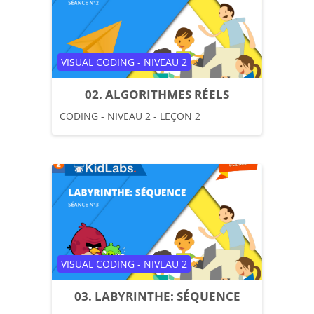
Catégorie de cours
VISUAL CODING - NIVEAU 2
02. ALGORITHMES RÉELS
CODING - NIVEAU 2 - LEÇON 2
Catégorie de cours
VISUAL CODING - NIVEAU 2
03. LABYRINTHE: SÉQUENCE