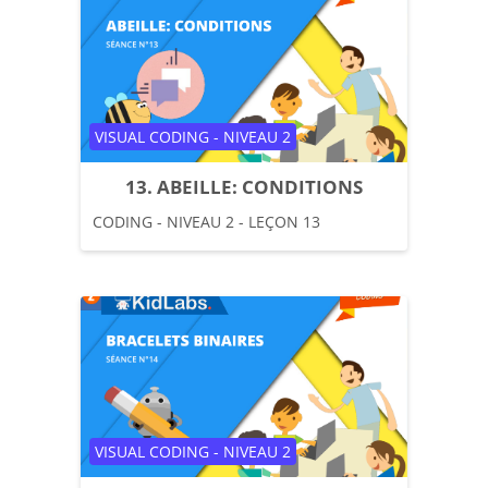
Catégorie de cours
VISUAL CODING - NIVEAU 2
13. ABEILLE: CONDITIONS
CODING - NIVEAU 2 - LEÇON 13
Catégorie de cours
VISUAL CODING - NIVEAU 2