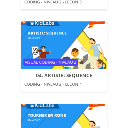
CODING - NIVEAU 2 - LEÇON 3
Catégorie de cours
VISUAL CODING - NIVEAU 2
04. ARTISTE: SÉQUENCE
CODING - NIVEAU 2 - LEÇON 4