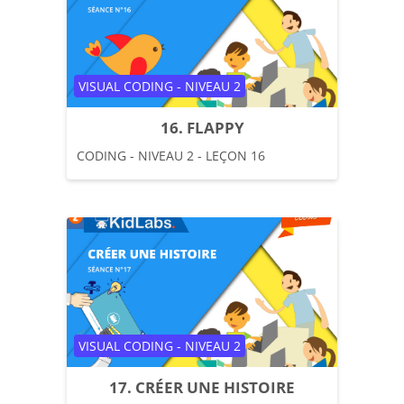
Catégorie de cours
VISUAL CODING - NIVEAU 2
16. FLAPPY
CODING - NIVEAU 2 - LEÇON 16
Catégorie de cours
VISUAL CODING - NIVEAU 2
17. CRÉER UNE HISTOIRE