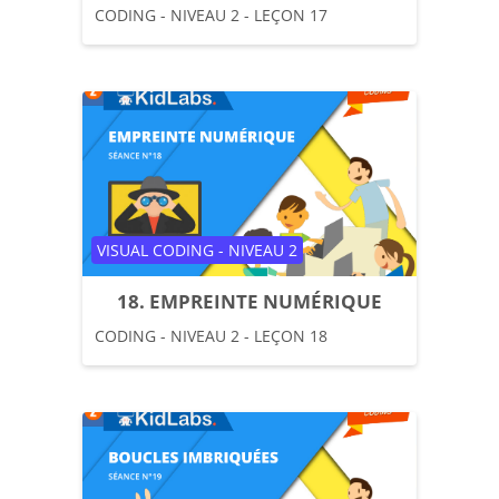
CODING - NIVEAU 2 - LEÇON 17
Catégorie de cours
VISUAL CODING - NIVEAU 2
18. EMPREINTE NUMÉRIQUE
CODING - NIVEAU 2 - LEÇON 18