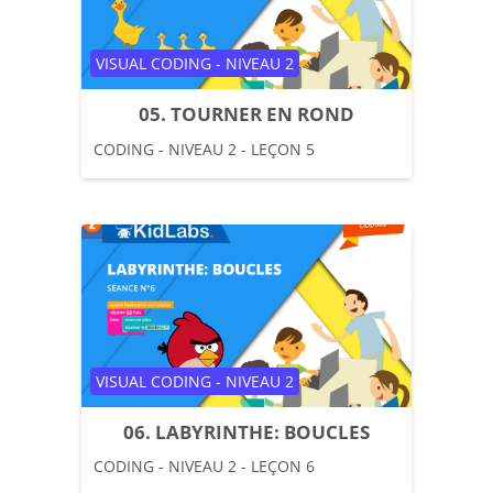
Catégorie de cours
VISUAL CODING - NIVEAU 2
05. TOURNER EN ROND
CODING - NIVEAU 2 - LEÇON 5
Catégorie de cours
VISUAL CODING - NIVEAU 2
06. LABYRINTHE: BOUCLES
CODING - NIVEAU 2 - LEÇON 6