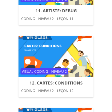
11. ARTISTE: DEBUG
CODING - NIVEAU 2 - LEÇON 11
Catégorie de cours
VISUAL CODING - NIVEAU 2
12. CARTES: CONDITIONS
CODING - NIVEAU 2 - LEÇON 12