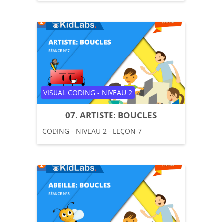
Catégorie de cours
VISUAL CODING - NIVEAU 2
07. ARTISTE: BOUCLES
CODING - NIVEAU 2 - LEÇON 7