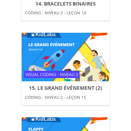
14. BRACELETS BINAIRES
CODING - NIVEAU 2 - LEÇON 14
Catégorie de cours
VISUAL CODING - NIVEAU 2
15. LE GRAND ÉVÉNEMENT (2)
CODING - NIVEAU 2 - LEÇON 15