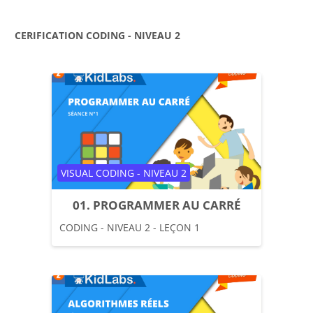
CERIFICATION CODING - NIVEAU 2
Catégorie de cours
VISUAL CODING - NIVEAU 2
01. PROGRAMMER AU CARRÉ
CODING - NIVEAU 2 - LEÇON 1