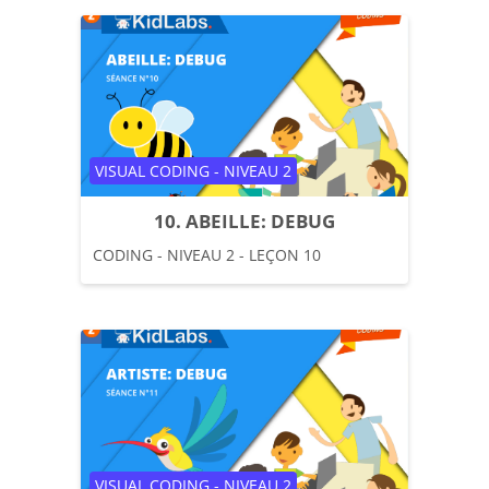
Catégorie de cours
VISUAL CODING - NIVEAU 2
10. ABEILLE: DEBUG
CODING - NIVEAU 2 - LEÇON 10
Catégorie de cours
VISUAL CODING - NIVEAU 2